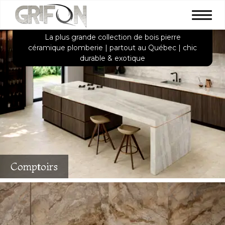
La plus grande collection de bois pierre
céramique plomberie | partout au Québec | chic
durable & exotique
Comptoirs