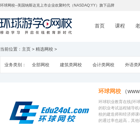
环球网校--美国纳斯达克上市企业欢聚时代（NASDAQ:YY）旗下品牌
首页
课程
当前位置：
主页
>
精选网校
>
业务类别：
全部网校
建筑类网校
会计类网校
外语类
环球网校
（www.
环球职业教育在线(环球
的职业考试远程辅导机
校的建造师和经济师课
的通过率也超高，其他