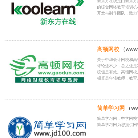
新东方在线是由新东方
的综合网络教育培训机
开发与制作团队，致力
高顿网校
（www.
关于中华会计网校和高
评论还不少，总之还是
统但是有效。高顿网校
顿算是年轻教师，教育
简单学习网
（ww
简单学习网，中学网校
简单学习网为您提供网