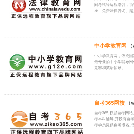
问考试等远程培训，顶
座、免费法律咨询、超
中小学教育网
（
中小学教育网，依托国
最专业的中小学辅导网
竞赛和英语辅导。
自考365网校
（w
自考365,权威自考网
考本科辅导,开设有自考
考学员提供自考报名,