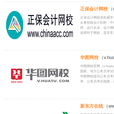
正保会计网校
（w
正保会计网校是权威专
从事初级会计职称，中
师，会计从业，会计继
老师对于网校，是非常
华图网校
（v.hu
华图网校官网（v.hu
国家、地方公务员考试
华图网校提供公务员考
单、公务员考试视频，
新东方在线
（ww