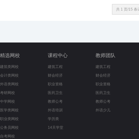
共 1 页/15 
精选网校
课程中心
教师团队
建筑类网校
建筑工程
建筑工程
会计类网校
财会经济
财会经济
外语类网校
职业资格
职业资格
考研网校
医药卫生
医药卫生
中学网校
教师公考
教师公考
医学类网校
外语培训
外语少儿
职业类网校
学历类
公务员网校
14天学堂
自考网校