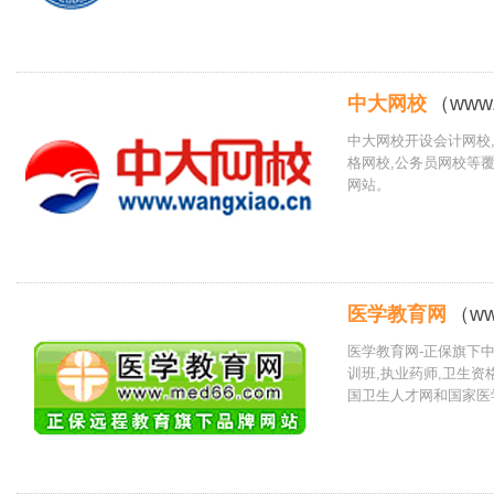
中大网校
（www.
中大网校开设会计网校,
格网校,公务员网校等
网站。
医学教育网
（ww
医学教育网-正保旗下中
训班,执业药师,卫生
国卫生人才网和国家医