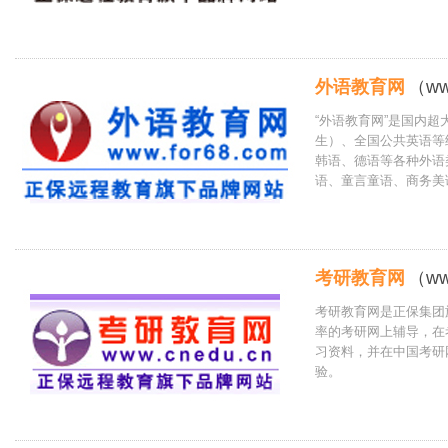
外语教育网
（ww
“外语教育网”是国内
生）、全国公共英语等
韩语、德语等各种外语
语、童言童语、商务美
考研教育网
（ww
考研教育网是正保集团
率的考研网上辅导，在
习资料，并在中国考研
验。