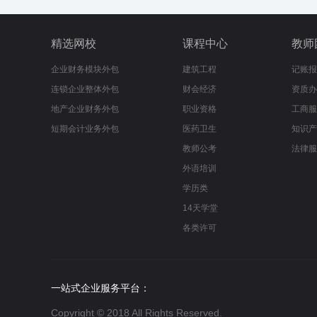
精选网校
课程中心
教师
企业财务模块外包
建筑工程
记账报
连锁企业整体外包
财会经济
资质办
地产企业财务外包
职业资格
工商服
短期会计业务外包
医药卫生
知识产
教师公考
法律服
外语培训
学历类
14天学堂
各类许可
一站式企业服务平台：
Copyright © 2018 All Rights Reserved.