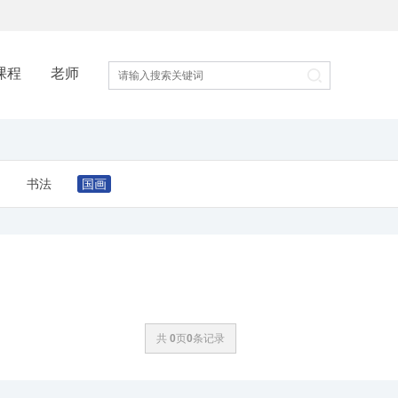
课程
老师
书法
国画
共
0
页
0
条记录