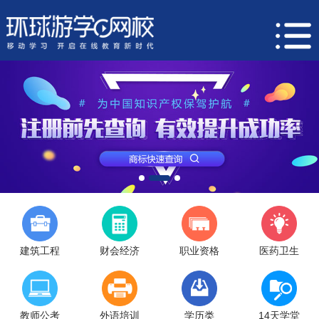
建筑工程
财会经济
职业资格
医药卫生
教师公考
外语培训
学历类
14天学堂