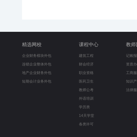
精选网校
课程中心
教师
企业财务模块外包
建筑工程
记账报
连锁企业整体外包
财会经济
资质办
地产企业财务外包
职业资格
工商服
短期会计业务外包
医药卫生
知识产
教师公考
法律服
外语培训
学历类
14天学堂
各类许可