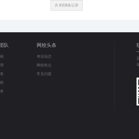
共
0
页
0
条记录
团队
网校头条
税
考试动态
理
网校热点
务
常见问题
权
务