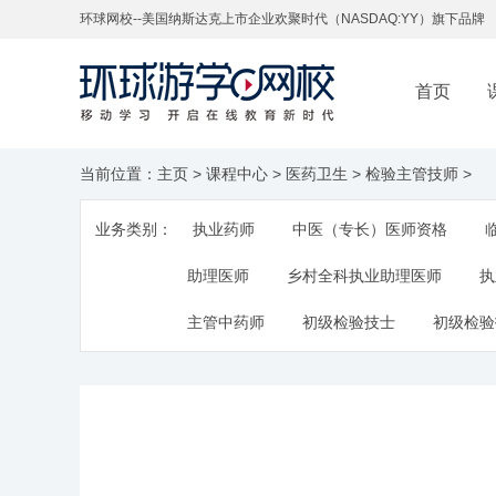
环球网校--美国纳斯达克上市企业欢聚时代（NASDAQ:YY）旗下品牌
首页
当前位置：
主页
>
课程中心
>
医药卫生
>
检验主管技师
>
业务类别：
执业药师
中医（专长）医师资格
助理医师
乡村全科执业助理医师
执
主管中药师
初级检验技士
初级检验