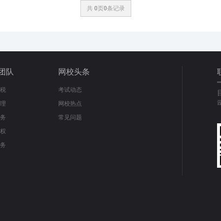
共
0
页
0
条记录
团队
网校头条
税
考试动态
理
网校热点
务
常见问题
权
务