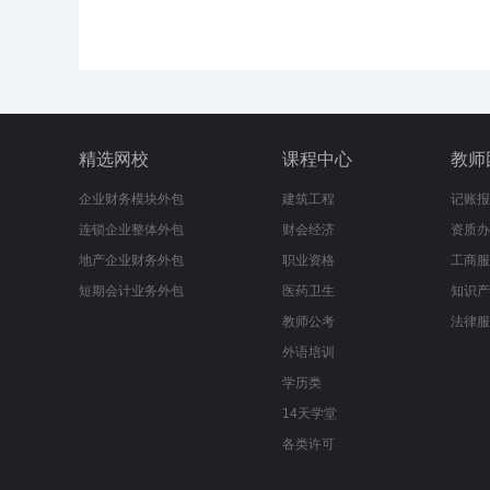
精选网校
课程中心
教师
企业财务模块外包
建筑工程
记账报
连锁企业整体外包
财会经济
资质办
地产企业财务外包
职业资格
工商服
短期会计业务外包
医药卫生
知识产
教师公考
法律服
外语培训
学历类
14天学堂
各类许可