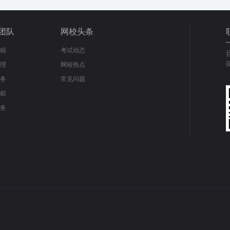
团队
网校头条
税
考试动态
理
网校热点
务
常见问题
权
务