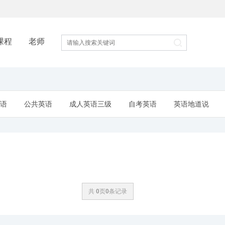
课程
老师
英语
公共英语
成人英语三级
自考英语
英语地道说
共
0
页
0
条记录