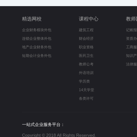
精选网校
课程中心
教师
企业财务模块外包
建筑工程
记账报
连锁企业整体外包
财会经济
资质办
地产企业财务外包
职业资格
工商服
短期会计业务外包
医药卫生
知识产
教师公考
法律服
外语培训
学历类
14天学堂
各类许可
一站式企业服务平台：
Copyright © 2018 All Rights Reserved.