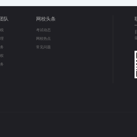
团队
网校头条
税
考试动态
理
网校热点
务
常见问题
权
务