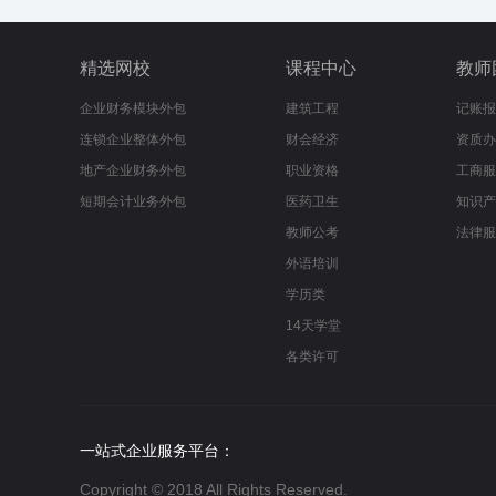
精选网校
课程中心
教师
企业财务模块外包
建筑工程
记账报
连锁企业整体外包
财会经济
资质办
地产企业财务外包
职业资格
工商服
短期会计业务外包
医药卫生
知识产
教师公考
法律服
外语培训
学历类
14天学堂
各类许可
一站式企业服务平台：
Copyright © 2018 All Rights Reserved.