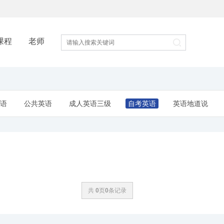
课程
老师
英语
公共英语
成人英语三级
自考英语
英语地道说
共
0
页
0
条记录